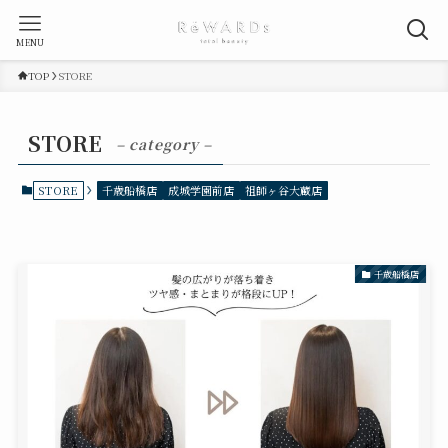
MENU
TOP
STORE
STORE
– category –
STORE
千歳船橋店
成城学園前店
祖師ヶ谷大蔵店
千歳船橋店