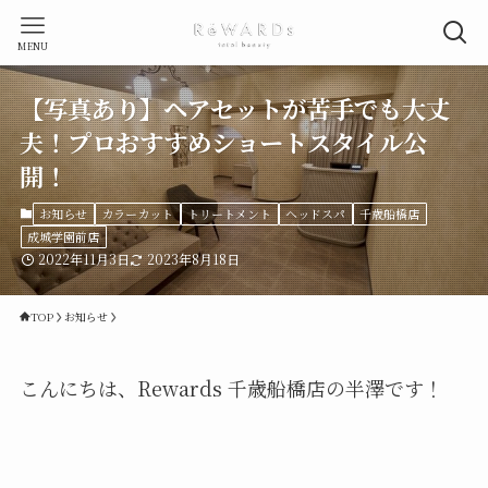
MENU
【写真あり】ヘアセットが苦手でも大丈
夫！プロおすすめショートスタイル公
開！
お知らせ
カラーカット
トリートメント
ヘッドスパ
千歳船橋店
成城学園前店
2022年11月3日
2023年8月18日
TOP
お知らせ
こんにちは、Rewards 千歳船橋店の半澤です！