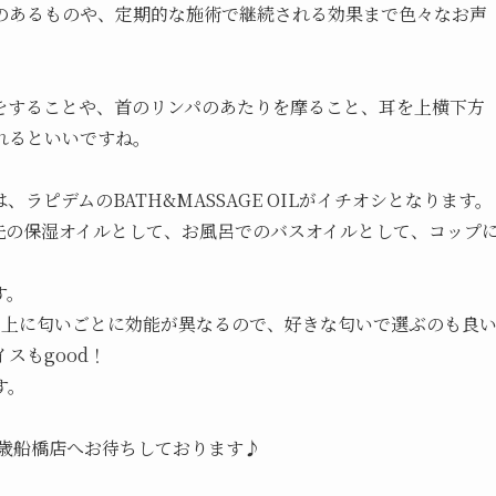
のあるものや、定期的な施術で継続される効果まで色々なお声
をすることや、首のリンパのあたりを摩ること、耳を上横下方
れるといいですね。
、ラピデムのBATH&MASSAGE OILがイチオシとなります。
先の保湿オイルとして、お風呂でのバスオイルとして、コップ
す。
な上に匂いごとに効能が異なるので、好きな匂いで選ぶのも良
スもgood！
す。
千歳船橋店へお待ちしております♪