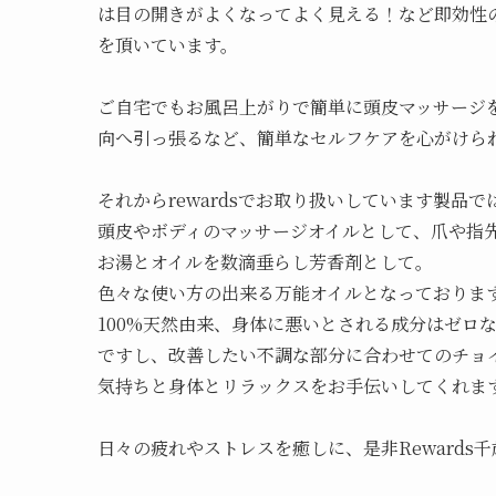
は目の開きがよくなってよく見える！など即効性
を頂いています。
ご自宅でもお風呂上がりで簡単に頭皮マッサージ
向へ引っ張るなど、簡単なセルフケアを心がけら
それからrewardsでお取り扱いしています製品では
頭皮やボディのマッサージオイルとして、爪や指
お湯とオイルを数滴垂らし芳香剤として。
色々な使い方の出来る万能オイルとなっておりま
100%天然由来、身体に悪いとされる成分はゼロ
ですし、改善したい不調な部分に合わせてのチョイ
気持ちと身体とリラックスをお手伝いしてくれま
日々の疲れやストレスを癒しに、是非Rewards